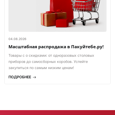
несколько лет все расходники приобретаю
только здесь. Ещё хочу отметить, отменное
Подробно
качество коробов и самые выгодные цены
в городе!
Елена Балас
04.08.2026
16 апреля
Масштабная распродажа в Пакуйтебе.ру!
Качество товаров отличное. Персонал
вежливый ,внимательный.
Товары с о скидками: от одноразовых столовых
Подробно
приборов до самосборных коробов. Успейте
закупиться по самым низким ценам!
ПОДРОБНЕЕ
Станислав
25 октября 2025 года
Удобное расположение. Большой
ассортимент. Постоянно здесь беру бопп
пакеты. Всегда есть в наличии. Цена