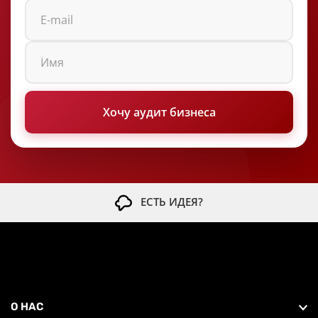
Василий
2 ноября 2025 года
Хочу аудит бизнеса
Всё супер, большой ассортимент,
вежливые продавцы, часто тут покупаем
пленку и коробки для маркнтплейсов
Подробно
ЕСТЬ ИДЕЯ?
Никита Д.
22 октября 2025 года
Отличный магазин! Всегда большой
ассортимент и все в наличии, берем
регулярно здесь упаковку!
О НАС
Подробно