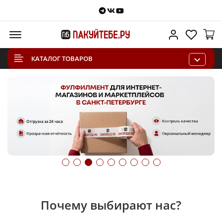
Telegram
VKontakte
Youtube
Меню
Личный каб
Избра
КАТАЛОГ ТОВАРОВ
Почему выбирают нас?