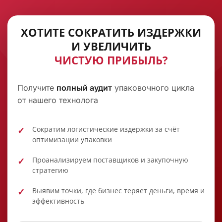
супер. Рекомендую.
Подробно
ХОТИТЕ СОКРАТИТЬ ИЗДЕРЖКИ
И УВЕЛИЧИТЬ
Владислав
ЧИСТУЮ ПРИБЫЛЬ?
19 апреля
Очень большой ассортимент,
Получите
полный аудит
упаковочного цикла
качественная продукция, действительно
от нашего технолога
низкие цены. Менеджеры - супер, очень
клиентоориентированные. Рекомендую!
Подробно
Сократим логистические издержки за счёт
оптимизации упаковки
Кирилл М.
Проанализируем поставщиков и закупочную
стратегию
5 ноября 2025 года
Выявим точки, где бизнес теряет деньги, время и
Все быстро четко и по делу. Адекватные
эффективность
цены. Работаю с ними уже давно!
Подробно