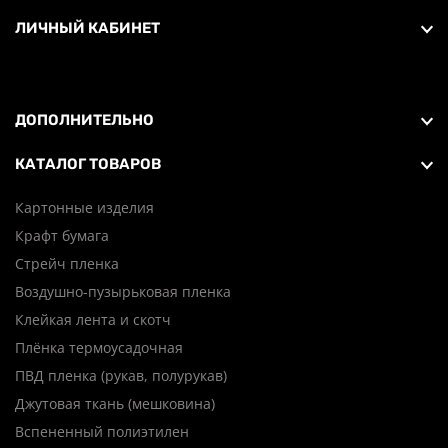
ЛИЧНЫЙ КАБИНЕТ
Андрей А.
22 октября 2025 года
ДОПОЛНИТЕЛЬНО
Отличная компания. Большой выбор
товара. Отличное качество
КАТАЛОГ ТОВАРОВ
Подробно
Картонные изделия
Крафт бумага
Стрейч пленка
Серега Ш.
Воздушно-пузырьковая пленка
Клейкая лента и скотч
17 октября 2025 года
Плёнка термоусадочная
Давно беру здесь расходные материалы
ПВД пленка (рукав, полурукав)
для упаковки заказов! Цены вполне
адекватные, качество достойное,
Джутовая ткань (мешковина)
ассортимент вполне обширный. Также
Подробно
Вспененный полиэтилен
делают от объёма скидку. Можно ещё