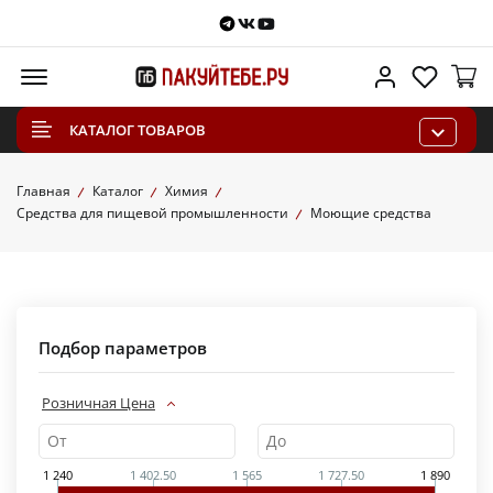
Telegram
VKontakte
Youtube
Меню
Личный каб
Избра
КАТАЛОГ ТОВАРОВ
Главная
Каталог
Химия
Средства для пищевой промышленности
Моющие средства
Подбор параметров
Розничная Цена
1 240
1 402.50
1 565
1 727.50
1 890