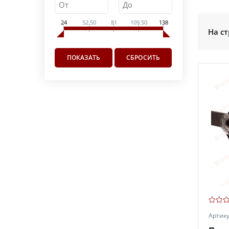
24
52.50
81
109.50
138
На ст
Артик