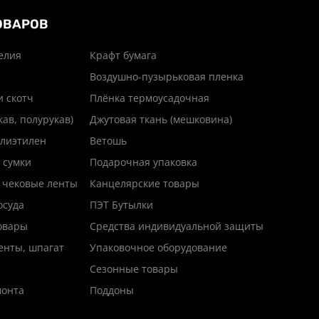
ОВАРОВ
елия
Крафт бумага
Воздушно-пузырьковая пленка
и скотч
Плёнка термоусадочная
кав, полурукав)
Джутовая ткань (мешковина)
лиэтилен
Ветошь
 сумки
Подарочная упаковка
 чековые ленты
Канцелярские товары
осуда
ПЭТ Бутылки
товары
Средства индивидуальной защиты
енты, шпагат
Упаковочное оборудование
Сезонные товары
монта
Поддоны