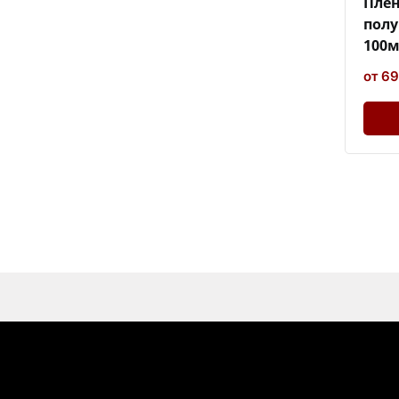
Плен
полу
100м
от 69