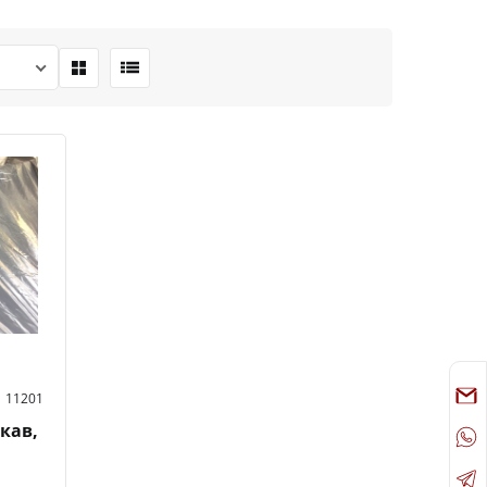
11201
укав,