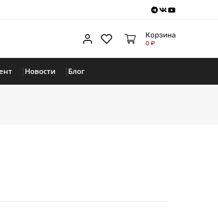
Telegram
VKontakte
Youtube
Корзина
Личный кабинет
Избранное
0 ₽
ент
Новости
Блог