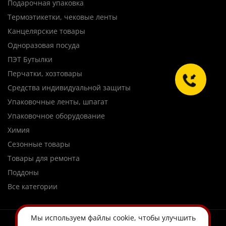
Подарочная упаковка
Термоэтикетки, чековые ленты
Канцелярские товары
Одноразовая посуда
ПЭТ Бутылки
Перчатки, хозтовары
Средства индивидуальной защиты
Упаковочные ленты, шпагат
Упаковочное оборудование
Химия
Сезонные товары
Товары для ремонта
Поддоны
Все категории
Мы используем
файлы cookie
, чтобы улучшить