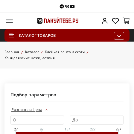
Telegram
VKontakte
Youtube
Меню
Личный каб
Избра
КАТАЛОГ ТОВАРОВ
Главная
Каталог
Клейкая лента и скотч
Канцелярские ножи, лезвия
Подбор параметров
Розничная Цена
27
92
157
222
287