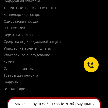
Подарочная упаковка
Термоэтикетки, чековые ленты
Канцелярские товары
Одноразовая посуда
ПЭТ Бутылки
Перчатки, хозтовары
Средства индивидуальной защиты
Упаковочные ленты, шпагат
Упаковочное оборудование
Химия
Сезонные товары
Товары для ремонта
Поддоны
Все категории
Мы используем
файлы cookie
, чтобы улучшить