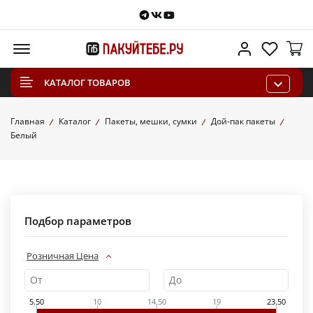
Telegram
VKontakte
Youtube
Меню
Личный каб
Избра
КАТАЛОГ ТОВАРОВ
Главная
Каталог
Пакеты, мешки, сумки
Дой-пак пакеты
Белый
Подбор параметров
Розничная Цена
5.50
10
14.50
19
23.50