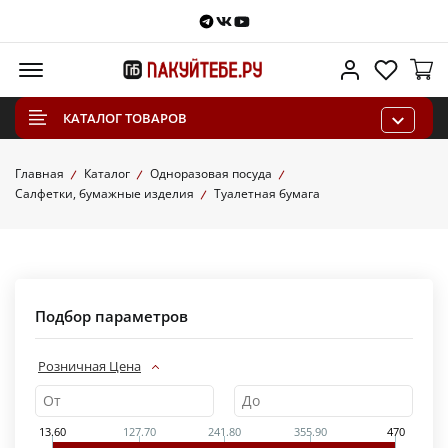
Telegram
VKontakte
Youtube
Меню
Личный каб
Избра
КАТАЛОГ ТОВАРОВ
Главная
Каталог
Одноразовая посуда
Салфетки, бумажные изделия
Туалетная бумага
Подбор параметров
Розничная Цена
13.60
127.70
241.80
355.90
470