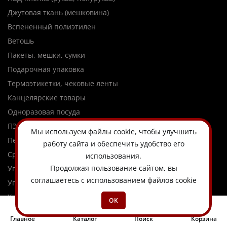
Джутовая ткань (мешковина)
Вспененный полиэтилен
Ветошь
Пакеты, мешки, сумки
Подарочная упаковка
Термоэтикетки, чековые ленты
Канцелярские товары
Одноразовая посуда
ПЭТ Бутылки
Мы используем
файлы cookie
, чтобы улучшить
Перчатки, хозтовары
работу сайта и обеспечить удобство его
Средства индивидуальной защиты
использования.
Продолжая пользование сайтом, вы
Упаковочные ленты, шпагат
соглашаетесь с использованием файлов cookie
Упаковочное оборудование
Химия
OK
Сезонные товары
Главное
Каталог
Поиск
Корзина
Товары для ремонта