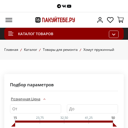
Telegram
VKontakte
Youtube
Меню
Личный каб
Избра
КАТАЛОГ ТОВАРОВ
Главная
Каталог
Товары для ремонта
Хомут пружинный
Подбор параметров
Розничная Цена
15
23.75
32.50
41.25
50