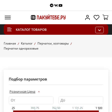
Telegram
VKontakte
Youtube
Меню
Личный каб
Избра
КАТАЛОГ ТОВАРОВ
Главная
Каталог
Перчатки, хозтовары
Перчатки одноразовые
Подбор параметров
Розничная Цена
25
393.75
762.50
1 131.25
1 500