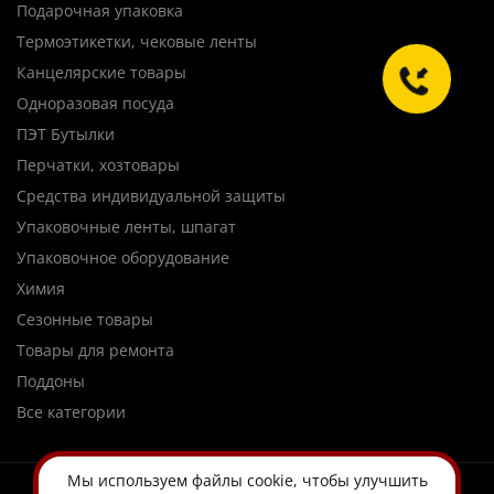
Подарочная упаковка
Термоэтикетки, чековые ленты
Канцелярские товары
Одноразовая посуда
ПЭТ Бутылки
Перчатки, хозтовары
Средства индивидуальной защиты
Упаковочные ленты, шпагат
Упаковочное оборудование
Химия
Сезонные товары
Товары для ремонта
Поддоны
Все категории
Мы используем
файлы cookie
, чтобы улучшить